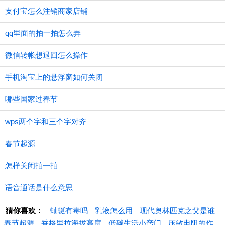
支付宝怎么注销商家店铺
qq里面的拍一拍怎么弄
微信转帐想退回怎么操作
手机淘宝上的悬浮窗如何关闭
哪些国家过春节
wps两个字和三个字对齐
春节起源
怎样关闭拍一拍
语音通话是什么意思
猜你喜欢：
蚰蜒有毒吗
乳液怎么用
现代奥林匹克之父是谁
春节起源
香格里拉海拔高度
低碳生活小窍门
压敏电阻的作