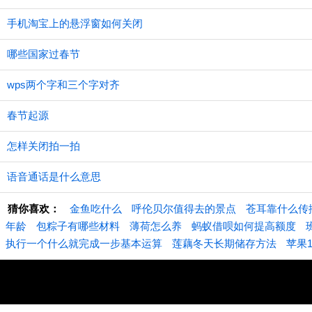
手机淘宝上的悬浮窗如何关闭
哪些国家过春节
wps两个字和三个字对齐
春节起源
怎样关闭拍一拍
语音通话是什么意思
猜你喜欢：
金鱼吃什么
呼伦贝尔值得去的景点
苍耳靠什么传
年龄
包粽子有哪些材料
薄荷怎么养
蚂蚁借呗如何提高额度
执行一个什么就完成一步基本运算
莲藕冬天长期储存方法
苹果