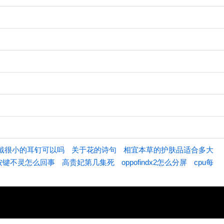
戴很小的耳钉可以吗
关于花的诗句
相宜本草的护肤品适合多大
按键不灵怎么回事
高贵妃第几集死
oppofindx2怎么分屏
cpu每