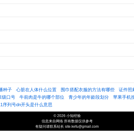
播种子
心脏在人体什么位置
围巾搭配衣服的方法有哪些
证件照
班级口号
牛前肉是牛的哪个部位
青少年的年龄段划分
苹果手机
11序列号dn开头是什么意思
© 2026 小知经验
信息来自网络 所有数据仅供参考
有疑问请联系站长 site.kefu@gmail.com