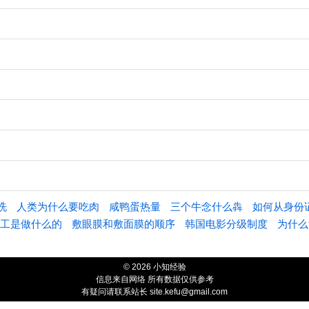
洗
人类为什么要吃肉
咸鸭蛋热量
三个牛念什么犇
如何从身份
工是做什么的
敷眼膜和敷面膜的顺序
韩国电影分级制度
为什么
© 2026 小知经验
信息来自网络 所有数据仅供参考
有疑问请联系站长 site.kefu@gmail.com