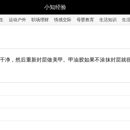
小知经验
生
运动户外
职场理财
情感交际
母婴教育
生活知识
生
干净，然后重新封层做美甲。甲油胶如果不涂抹封层就