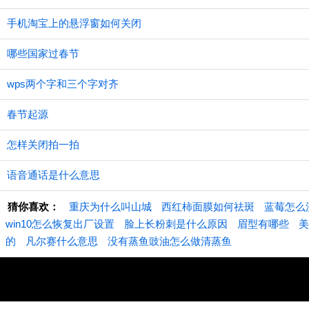
手机淘宝上的悬浮窗如何关闭
哪些国家过春节
wps两个字和三个字对齐
春节起源
怎样关闭拍一拍
语音通话是什么意思
猜你喜欢：
重庆为什么叫山城
西红柿面膜如何祛斑
蓝莓怎么
win10怎么恢复出厂设置
脸上长粉刺是什么原因
眉型有哪些
美
的
凡尔赛什么意思
没有蒸鱼豉油怎么做清蒸鱼