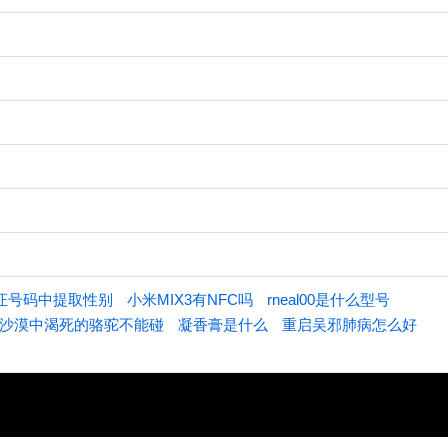
证号码中提取性别
小米MIX3有NFC吗
rneal00是什么型号
沙漠中渴死的骆驼不能碰
凝香膏是什么
重启吴邪肺病怎么好