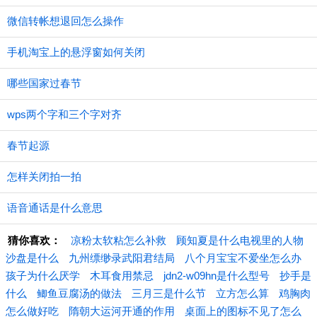
微信转帐想退回怎么操作
手机淘宝上的悬浮窗如何关闭
哪些国家过春节
wps两个字和三个字对齐
春节起源
怎样关闭拍一拍
语音通话是什么意思
猜你喜欢：
凉粉太软粘怎么补救
顾知夏是什么电视里的人物
沙盘是什么
九州缥缈录武阳君结局
八个月宝宝不爱坐怎么办
孩子为什么厌学
木耳食用禁忌
jdn2-w09hn是什么型号
抄手是
什么
鲫鱼豆腐汤的做法
三月三是什么节
立方怎么算
鸡胸肉
怎么做好吃
隋朝大运河开通的作用
桌面上的图标不见了怎么