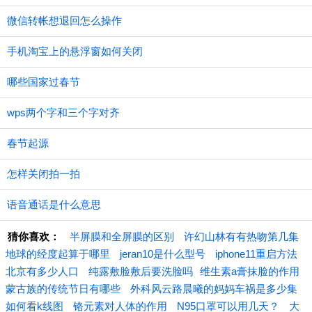
微信转帐想退回怎么操作
手机淘宝上的悬浮窗如何关闭
哪些国家过春节
wps两个字和三个字对齐
春节起源
怎样关闭拍一拍
语音通话是什么意思
猜你喜欢：
半屏膜和全屏膜的区别
许幻山林有有热吻第几集
地球的经度起算于哪里
jeran10是什么型号
iphone11重启方法
北京有多少人口
纯露敷脸敷后要洗脸吗
​维生素a膏抹脸的作用
蒙古族的传统节日有哪些
外科风云路晨曦的妈妈车祸是多少集
如何看k线图
铬元素对人体的作用
N95口罩可以用几天？
大