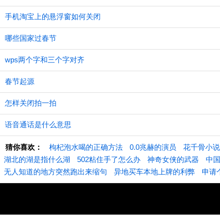
手机淘宝上的悬浮窗如何关闭
哪些国家过春节
wps两个字和三个字对齐
春节起源
怎样关闭拍一拍
语音通话是什么意思
猜你喜欢：
枸杞泡水喝的正确方法
0.0兆赫的演员
花千骨小说
湖北的湖是指什么湖
502粘住手了怎么办
神奇女侠的武器
中
无人知道的地方突然跑出来缩句
异地买车本地上牌的利弊
申请