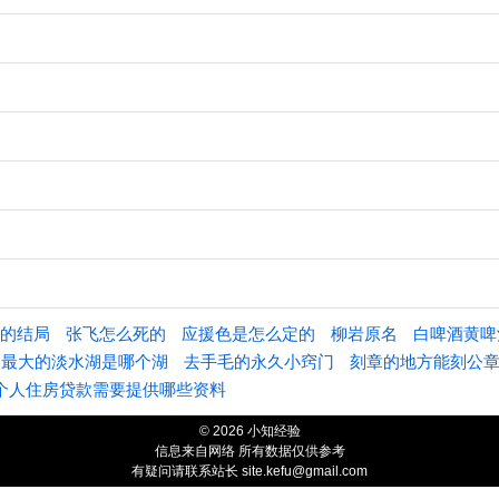
的结局
张飞怎么死的
应援色是怎么定的
柳岩原名
白啤酒黄啤
国最大的淡水湖是哪个湖
去手毛的永久小窍门
刻章的地方能刻公
个人住房贷款需要提供哪些资料
© 2026 小知经验
信息来自网络 所有数据仅供参考
有疑问请联系站长 site.kefu@gmail.com