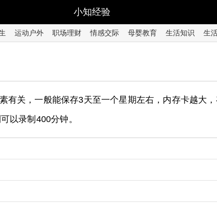
小知经验
生
运动户外
职场理财
情感交际
母婴教育
生活知识
生
有关，一般能保存3天至一个星期左右，内存卡越大，存储
则可以录制400分钟。