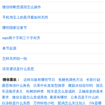
微信转帐想退回怎么操作
手机淘宝上的悬浮窗如何关闭
哪些国家过春节
wps两个字和三个字对齐
春节起源
怎样关闭拍一拍
语音通话是什么意思
猜你喜欢：
达斡尔族有哪些节日
焦糖色调色方法
长歌行赵
露思饰演什么角色
日系中长发发型推荐
菌菇水祛痘印吗
国五
车还能开多久
松树的种类
蝗灾是怎么形成的
正确坐姿的基本
要求
微信主题怎么变成黑色
​素菜有哪些
公务员是干什么的
白凉粉是什么东西
万州特色小吃
梨涡怎么关注别人
川k是哪