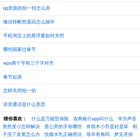
qq里面的拍一拍怎么弄
微信转帐想退回怎么操作
手机淘宝上的悬浮窗如何关闭
哪些国家过春节
wps两个字和三个字对齐
春节起源
怎样关闭拍一拍
语音通话是什么意思
猜你喜欢：
什么是万能型保险
农商银行app叫什么
华为声音
突然变小怎样解决
竖心旁的字有哪些
有翡木小乔是好是坏
鞋
子洗了发黄怎么办
悦薇水乳正确用法
母羊有角吗
梦见牙掉