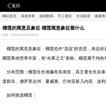
返回
网站首页
美食营养
游戏数码
手工爱好
生活家居
健康养
榴莲的寓意及象征 榴莲寓意象征着什么
时间：2026-04-29 08:03:59
榴莲的寓意及象征：榴莲也作“流连”的意思，表达
榴莲果肉营养丰富，有“水果之王”美称。榴莲属于纯热
分布范围：榴莲生长地遍布东南亚，其主要生长在泰
度群岛、佛罗里达州、夏威夷、巴布亚新几内亚、波利
如何挑选榴莲：