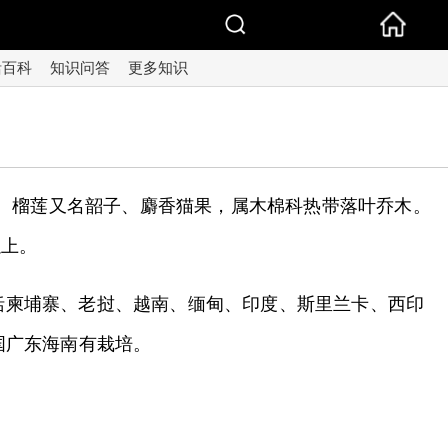
活百科
知识问答
更多知识
思。榴莲又名韶子、麝香猫果，属木棉科热带落叶乔木。
以上。
括柬埔寨、老挝、越南、缅甸、印度、斯里兰卡、西印
国广东海南有栽培。