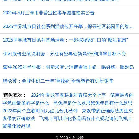
2025年9月上海市非营业性客车额度拍卖公告
2025世界城市日社会系列活动拉开序幕，探寻社区花园里的智慧应用
2025世界城市日系列首场活动：一起探秘家门口的“魔法花园”
伊利股份业绩说明会：分红有望再创新高9%利润率目标不变
蒙牛2025年半年报：创新求变让消费者喝上奶、喝好奶、喝对奶
特仑苏：金牌牛奶二十年“草牧奶”全链塑造有机新矩阵
猜你喜欢：
2024年带龙字春联龙年春联大全七字
笔画最多的
字笔画最多的字是什么
黑兔年是什么意思黑兔年是有什么意思
2023年两个立春时间几点几分几秒钟
束发带的正确戴法男生束
发带的正确戴法
飞机上可以带化妆品吗有什么规定请问飞机上
能带化妆品吗
© 2026 小知经验