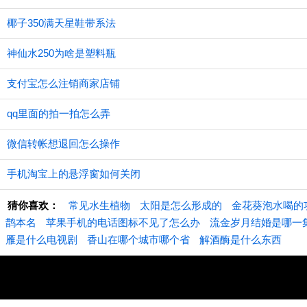
椰子350满天星鞋带系法
神仙水250为啥是塑料瓶
支付宝怎么注销商家店铺
qq里面的拍一拍怎么弄
微信转帐想退回怎么操作
手机淘宝上的悬浮窗如何关闭
猜你喜欢：
常见水生植物
太阳是怎么形成的
金花葵泡水喝的
鹊本名
苹果手机的电话图标不见了怎么办
流金岁月结婚是哪一
雁是什么电视剧
香山在哪个城市哪个省
解酒酶是什么东西