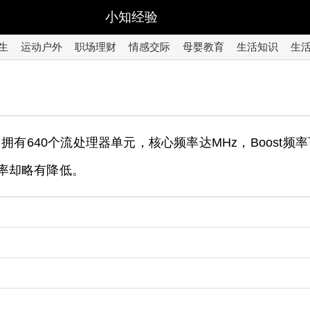
小知经验
生
运动户外
职场理财
情感交际
母婴教育
生活知识
生
t，拥有640个流处理器单元，核心频率达MHz，Boost频率
频率却略有降低。