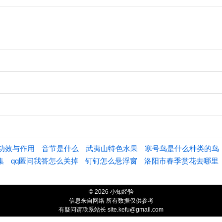
功效与作用
音节是什么
武夷山特色水果
寒号鸟是什么种类的鸟
集
qq匿问我答怎么关掉
钉钉怎么悬浮窗
洛阳市春季赏花去哪里
© 2026 小知经验
信息来自网络 所有数据仅供参考
有疑问请联系站长 site.kefu@gmail.com