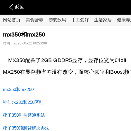
返回
网站首页
美食营养
游戏数码
手工爱好
生活家居
健康养
mx350和mx250
时间：2026-04-22 00:53:08
MX350配备了2GB GDDR5显存，显存位宽为64bi
MX250在显存频率并没有改变，而核心频率和Boost
mx350和mx250
神仙水230和250区别
椰子350鞋带普通系法
椰子350顶脚背解决办法