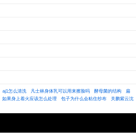
aj1怎么清洗
凡士林身体乳可以用来擦脸吗
酵母菌的结构
扁
如果身上着火应该怎么处理
包子为什么会粘住纱布
关鹏紫云沈