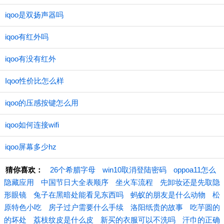
iqoo是双扬声器吗
iqoo有红外吗
iqoo有没有红外
Iqoo性价比怎么样
iqoo的压感按键怎么用
iqoo如何连接wifi
iqoo屏幕多少hz
猜你喜欢：
26个希腊字母
win10取消登陆密码
oppoa11怎么
隐藏应用
中国节日大全表顺序
坐火车流程
先卸妆还是先取隐
形眼镜
兔子在黑暗处能看见东西吗
蚂蚁的朋友是什么动物
松
原特色小吃
房子过户需要什么手续
洛阳纸贵的故事
吃芋圆的
的坏处
荔枝纹皮是什么皮
新买的衣服可以不洗吗
汗巾的正确