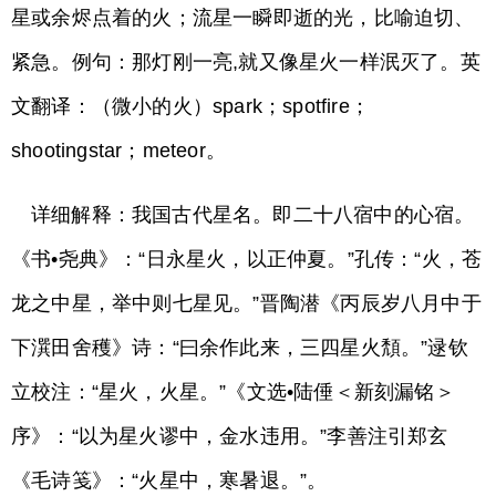
星或余烬点着的火；流星一瞬即逝的光，比喻迫切、
紧急。例句：那灯刚一亮,就又像星火一样泯灭了。英
文翻译：（微小的火）spark；spotfire；
shootingstar；meteor。
详细解释：我国古代星名。即二十八宿中的心宿。
《书•尧典》：“日永星火，以正仲夏。”孔传：“火，苍
龙之中星，举中则七星见。”晋陶潜《丙辰岁八月中于
下潠田舍穫》诗：“曰余作此来，三四星火頽。”逯钦
立校注：“星火，火星。”《文选•陆倕＜新刻漏铭＞
序》：“以为星火谬中，金水违用。”李善注引郑玄
《毛诗笺》：“火星中，寒暑退。”。