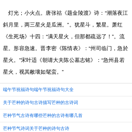
灯光；小火点。唐张祜《题金陵渡》诗：“潮落夜江
斜月里，两三星火是瓜洲。”。犹星斗，繁星。萧红
《生死场》十四：“满天星火，但那都疏远了！”。流
星。形容急速。晋李密《陈情表》：“州司临门，急於
星火。”宋叶适《朝请大夫陈公墓志铭》：“急州县若
星火，视其敝壤如髦蛮。”
端午节祝福诗句端午节祝福诗句大全
关于芒种的诗句古诗描写芒种的古诗词
芒种节气古诗有哪些芒种的古诗有哪几首
芒种节气诗词关于芒种的诗句古诗