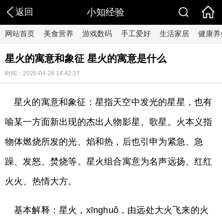
返回
小知经验
网站首页
美食营养
游戏数码
手工爱好
生活家居
健康养
星火的寓意和象征 星火的寓意是什么
时间：2026-04-28 14:42:27
星火的寓意和象征：星指天空中发光的星星，也有
喻某一方面新出现的杰出人物影星、歌星。火本义指
物体燃烧所发的光、焰和热，后也引申为紧急、急
躁、发怒、焚烧等。星火组合寓意为名声远扬、红红
火火、热情大方。
基本解释：星火，xīnghuǒ，由远处大火飞来的火