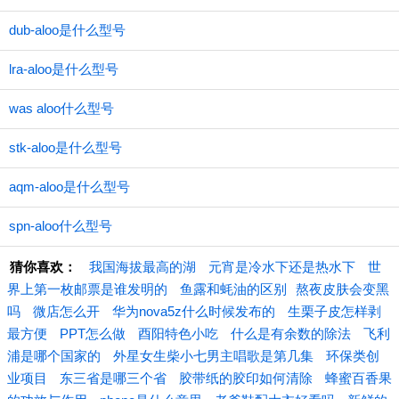
dub-aloo是什么型号
lra-aloo是什么型号
was aloo什么型号
stk-aloo是什么型号
aqm-aloo是什么型号
spn-aloo什么型号
猜你喜欢：
我国海拔最高的湖
元宵是冷水下还是热水下
世
界上第一枚邮票是谁发明的
鱼露和蚝油的区别
​熬夜皮肤会变黑
吗
微店怎么开
华为nova5z什么时候发布的
生栗子皮怎样剥
最方便
PPT怎么做
酉阳特色小吃
什么是有余数的除法
飞利
浦是哪个国家的
外星女生柴小七男主唱歌是第几集
环保类创
业项目
东三省是哪三个省
胶带纸的胶印如何清除
蜂蜜百香果