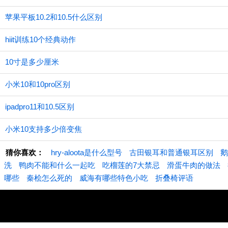
苹果平板10.2和10.5什么区别
hiit训练10个经典动作
10寸是多少厘米
小米10和10pro区别
ipadpro11和10.5区别
小米10支持多少倍变焦
猜你喜欢：
hry-aloota是什么型号
古田银耳和普通银耳区别
鹅
洗
鸭肉不能和什么一起吃
吃榴莲的7大禁忌
滑蛋牛肉的做法
哪些
秦桧怎么死的
威海有哪些特色小吃
折叠椅评语