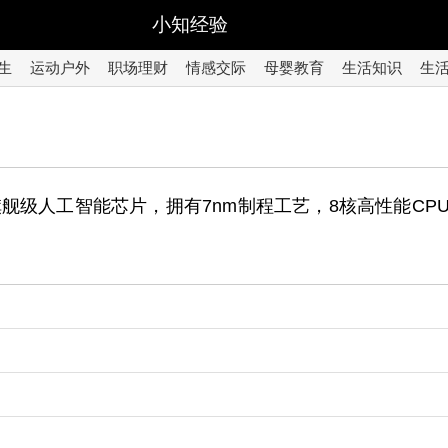
小知经验
生
运动户外
职场理财
情感交际
母婴教育
生活知识
生
旗舰级人工智能芯片，拥有7nm制程工艺，8核高性能CPU，
。