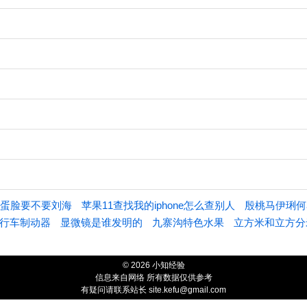
蛋脸要不要刘海
苹果11查找我的iphone怎么查别人
殷桃马伊琍何
行车制动器
显微镜是谁发明的
九寨沟特色水果
立方米和立方分
© 2026 小知经验
信息来自网络 所有数据仅供参考
有疑问请联系站长 site.kefu@gmail.com