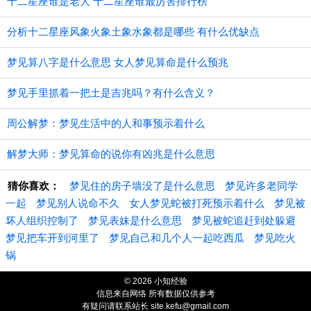
十二星座谁是老大 十二星座谁最厉害排行榜
分析十二星座风象火象土象水象都是哪些 有什么优缺点
梦见算八字是什么意思 女人梦见算命是什么预兆
梦见手里抓着一把土是吉兆吗？有什么含义？
周公解梦：梦见生活中的人和事预示着什么
解梦大师：梦见算命的说你有凶兆是什么意思
猜你喜欢：
梦见住的房子墙没了是什么意思
梦见许多老同学
一起
梦见别人说命不久
女人梦见蛇被打死预示着什么
梦见被
坏人组织控制了
梦见表妹是什么意思
梦见被蛇追赶到处躲避
梦见把车开到河里了
梦见自己和几个人一起吃西瓜
梦见吃火
锅
© 2026 小知经验
信息来自网络 所有数据仅供参考
有疑问请联系站长 site.kefu@gmail.com